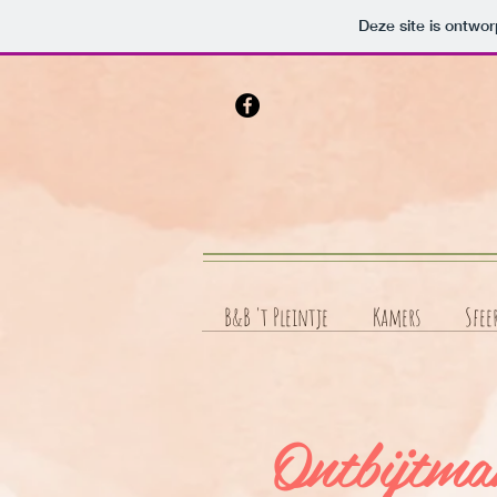
Deze site is ontw
B&B 't Pleintje
Kamers
Sfee
Ontbijtm