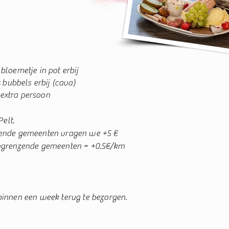
bloemetje in pot erbij
s
bubbels erbij (ca
va
)
xtra persoon
Pelt.
ende gemeenten vragen we +5 €
ngrenzende gemeenten = +0.5€/km
innen een week terug te bezorgen.