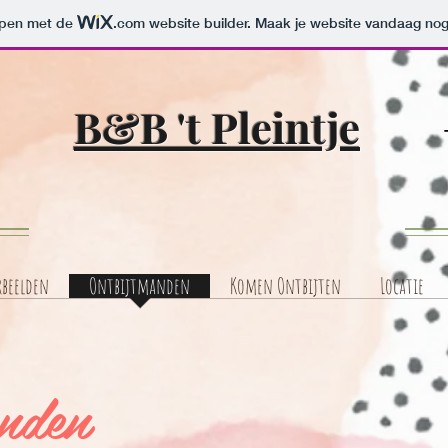
orpen met de
.com
website builder. Maak je website vandaag nog
B&B 't Pleintje
rbeelden
Ontbijtmanden
Komen Ontbijten
Locatie
anden