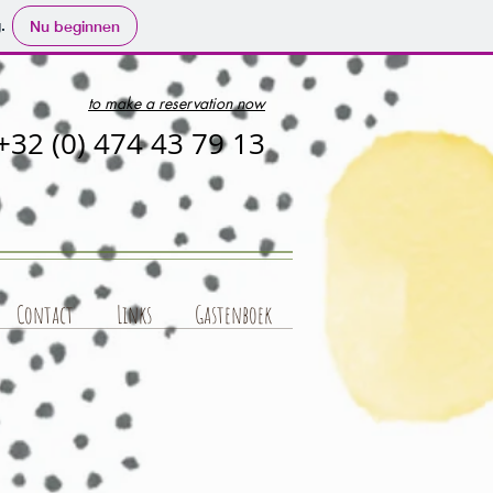
.
Nu beginnen
to make a reservation now
+32 (0) 474 43 79 13
Contact
Links
Gastenboek