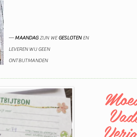
—
MAANDAG
ZIJN WE
GESLOTEN
EN
LEVEREN WIJ GEEN
ONTBIJTMANDEN
oed
Vad
Verj