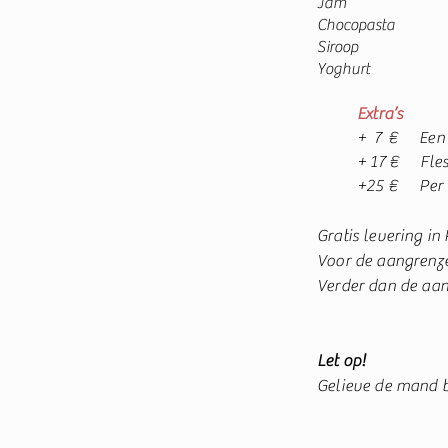
Jam
Chocopasta
Siroop
Yoghurt
Extra
’
s
+ 7 €
Een 
+ 17 €
Fle
+25 € Per e
Gratis levering in 
Voor de aangrenz
Verder dan de aa
Let op!
Gelieve de mand b